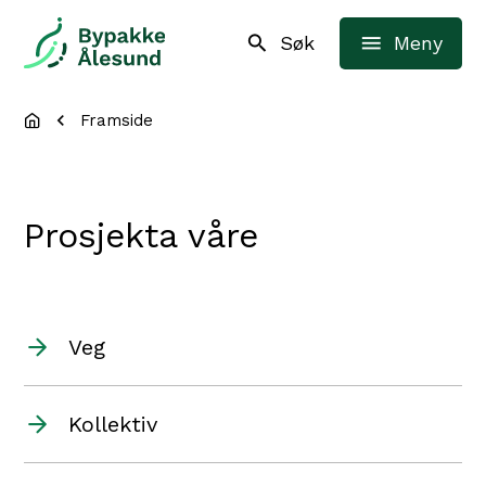
Bypakke Ålesund
Søk
Meny
Du er her:
Framside
Prosjekta våre
Veg
Kollektiv