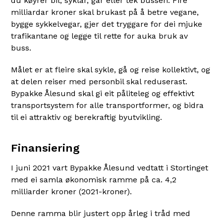
du køyrer bil, syklar, går eller tek bussen. Fire
milliardar kroner skal brukast på å betre vegane,
bygge sykkelvegar, gjer det tryggare for dei mjuke
trafikantane og legge til rette for auka bruk av
buss.
Målet er at fleire skal sykle, gå og reise kollektivt, og
at delen reiser med personbil skal reduserast.
Bypakke Ålesund skal gi eit påliteleg og effektivt
transportsystem for alle transportformer, og bidra
til ei attraktiv og berekraftig byutvikling.
Finansiering
I juni 2021 vart Bypakke Ålesund vedtatt i Stortinget
med ei samla økonomisk ramme på ca. 4,2
milliarder kroner (2021-kroner).
Denne ramma blir justert opp årleg i tråd med