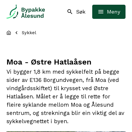
Bypakke Ålesund
Søk
Meny
Du er her:
Sykkel
Moa - Østre Hatlaåsen
Vi bygger 1,8 km med sykkelfelt på begge
sider av E136 Borgundvegen, frå Moa (ved
vindgårdsskiftet) til krysset ved Østre
Hatlaåsen. Målet er å legge til rette for
fleire syklande mellom Moa og Ålesund
sentrum, og strekninga blir ein viktig del av
sykkelvegnettet i byen.