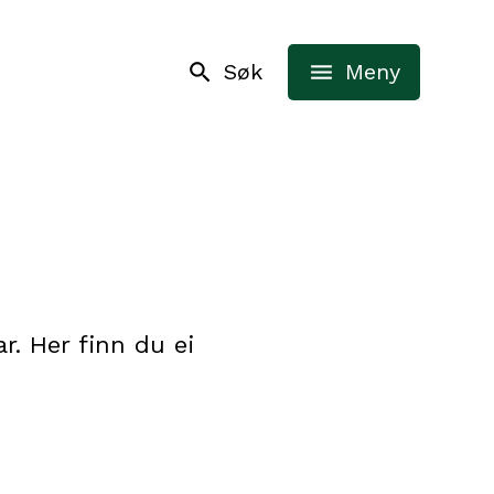
Søk
Meny
r. Her finn du ei