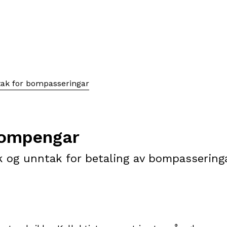
tak for bompasseringar
bompengar
k og unntak for betaling av bompasseringa