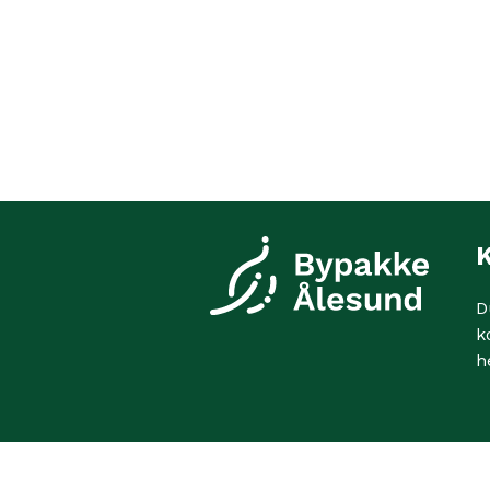
K
D
k
h