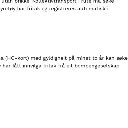
 utan brikke. Kollektivtransport i rute må søke
etøy har fritak og registreres automatisk i
a (HC-kort) med gyldigheit på minst to år kan søke
 har fått innvilga fritak frå eit bompengeselskap