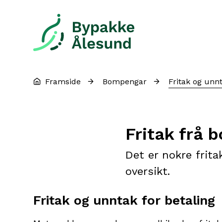
Bypakke Ålesund
Du er her:
Framside
Bompengar
Fritak og unn
Fritak frå 
Det er nokre frita
oversikt.
Fritak og unntak for betaling