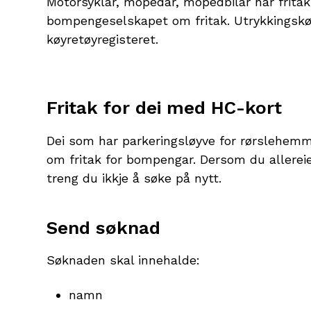
Motorsyklar, mopedar, mopedbilar har fritak
bompengeselskapet om fritak. Utrykkingskøyr
køyretøyregisteret.
Fritak for dei med HC-kort
Dei som har parkeringsløyve for rørslehemm
om fritak for bompengar. Dersom du allereie
treng du ikkje å søke på nytt.
Send søknad
Søknaden skal innehalde:
namn