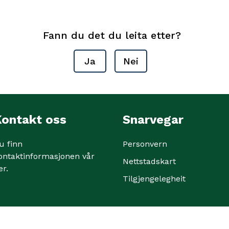
Fann du det du leita etter?
Ja
Nei
ontakt oss
Snarvegar
u finn
Personvern
ontaktinformasjonen vår
Nettstadskart
er
.
Tilgjengelegheit