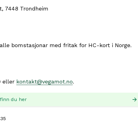
lt, 7448 Trondheim
de alle bomstasjonar med fritak for HC-kort i Norge.
 eller
kontakt@vegamot.no
.
 finn du her
.35