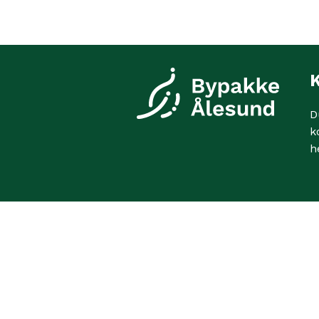
K
D
k
h