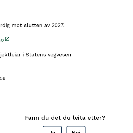
rdig mot slutten av 2027.
no
sjektleiar i Statens vegvesen
.56
Fann du det du leita etter?
Ja
Nei