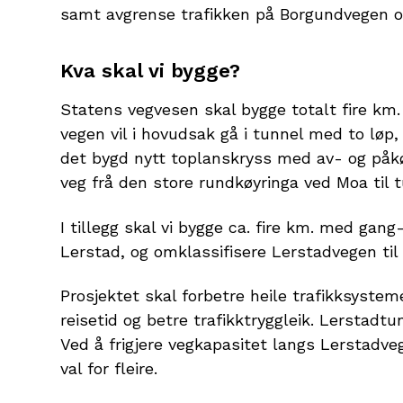
samt avgrense trafikken på Borgundvegen 
Kva skal vi bygge?
Statens vegvesen skal bygge totalt fire km. n
vegen vil i hovudsak gå i tunnel med to løp, 
det bygd nytt toplanskryss med av- og påkøy
veg frå den store rundkøyringa ved Moa til
I tillegg skal vi bygge ca. fire km. med ga
Lerstad, og omklassifisere Lerstadvegen t
Prosjektet skal forbetre heile trafikksyste
reisetid og betre trafikktryggleik. Lerstadtu
Ved å frigjere vegkapasitet langs Lerstadve
val for fleire.