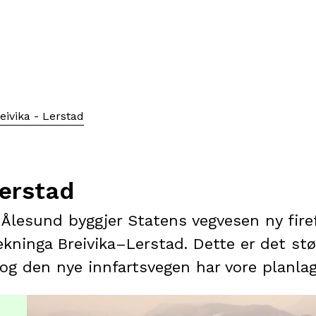
eivika - Lerstad
Lerstad
lesund byggjer Statens vegvesen ny firef
ekninga Breivika–Lerstad. Dette er det stø
g den nye innfartsvegen har vore planlagt