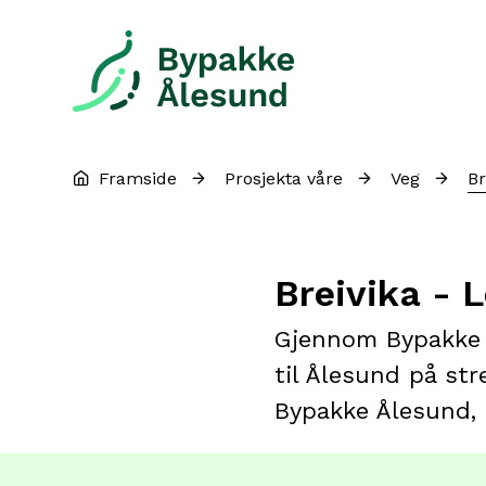
Bypakke Ålesund
Du er her:
Framside
Prosjekta våre
Veg
Br
Breivika - 
Gjennom Bypakke Å
til Ålesund på str
Bypakke Ålesund, o