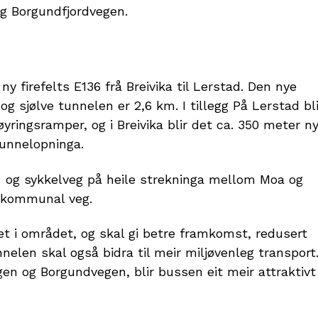
og Borgundfjordvegen.
y firefelts E136 frå Breivika til Lerstad. Den nye
og sjølve tunnelen er 2,6 km. I tillegg På Lerstad bli
ringsramper, og i Breivika blir det ca. 350 meter n
 tunnelopninga.
ng- og sykkelveg på heile strekninga mellom Moa og
il kommunal veg.
met i området, og skal gi betre framkomst, redusert
nnelen skal også bidra til meir miljøvenleg transport
gen og Borgundvegen, blir bussen eit meir attraktivt