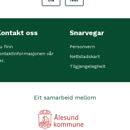
ontakt oss
Snarvegar
u finn
Personvern
ontaktinformasjonen vår
Nettstadskart
er
.
Tilgjengelegheit
Eit samarbeid mellom