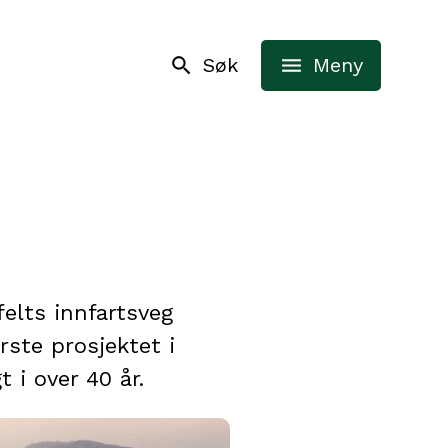
Søk
Meny
elts innfartsveg
rste prosjektet i
 i over 40 år.