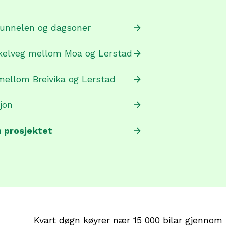
tunnelen og dagsoner
kelveg mellom Moa og Lerstad
ellom Breivika og Lerstad
jon
m prosjektet
Kvart døgn køyrer nær 15 000 bilar gjennom 