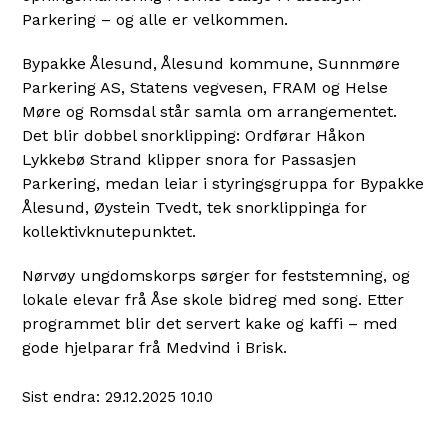
Parkering – og alle er velkommen.
Bypakke Ålesund, Ålesund kommune, Sunnmøre
Parkering AS, Statens vegvesen, FRAM og Helse
Møre og Romsdal står samla om arrangementet.
Det blir dobbel snorklipping: Ordførar Håkon
Lykkebø Strand klipper snora for Passasjen
Parkering, medan leiar i styringsgruppa for Bypakke
Ålesund, Øystein Tvedt, tek snorklippinga for
kollektivknutepunktet.
Nørvøy ungdomskorps sørger for feststemning, og
lokale elevar frå Åse skole bidreg med song. Etter
programmet blir det servert kake og kaffi – med
gode hjelparar frå Medvind i Brisk.
Sist endra
29.12.2025 10.10