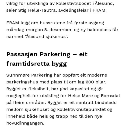
viktig for utviklinga av kollektivtilbodet i Ålesund,
seier Stig Helle-Tautra, avdelingsleiar i FRAM.
FRAM legg om bussrutene frå første avgang
måndag morgon 8. desember, og ny haldeplass får
namnet “Ålesund sjukehus”.
Passasjen Parkering – eit
framtidsretta bygg
Sunnmøre Parkering har oppført eit moderne
parkeringshus med plass til om lag 600 bilar.
Bygget er fleksibelt, har god kapasitet og gir
moglegheit for utvikling for Helse Møre og Romsdal
på fleire områder. Bygget er eit sentralt bindeledd
mellom sjukehuset og kollektivknutepunktet og
inneheld både heis og trapp ned til den nye
hovudinngangen.