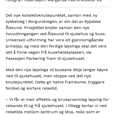
Illustrasjon: Margarida Pais Arkitektur AS
Det nye kollektivknutepunktet, saman med ny
sykkelveg i Borgundvegen, er ein del av Bypakke
Ålesund. Prosjektet knyter saman den nye
hovudinngangen ved Ålesund til sjukehus og buss.
Universell utforming har vore eit gjennomgåande
prinsipp, og med den ferdige løysinga skal det vere
lett å finne vegen frå busshaldeplassen, via
Passasjen Parkering fram til sjukehuset.
Med den nye løysinga vil bussane ikkje lenger køyre
ned til sjukehuset, men stoppe ved det nye
knutepunktet. Dette gir betre framkome, tryggare
ferdsel og kortare reisetid.
– Vi får ei meir effektiv og brukarvennleg løysing for
reisande til og frå sjukehuset. I tillegg kortar vi ned
reisetida mellom sentrum og Moa, noko som er