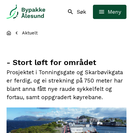
Bypakke Ålesund
Søk
Meny
Du er her:
Aktuelt
- Stort løft for området
Prosjektet i Tonningsgate og Skarbøvikgata
er ferdig, og ei strekning på 750 meter har
blant anna fått nye raude sykkelfelt og
fortau, samt oppgradert køyrebane.