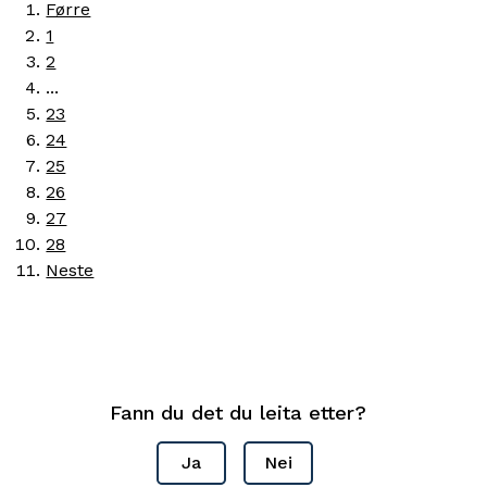
Førre
1
2
...
23
24
25
26
27
28
Neste
Fann du det du leita etter?
Ja
Nei