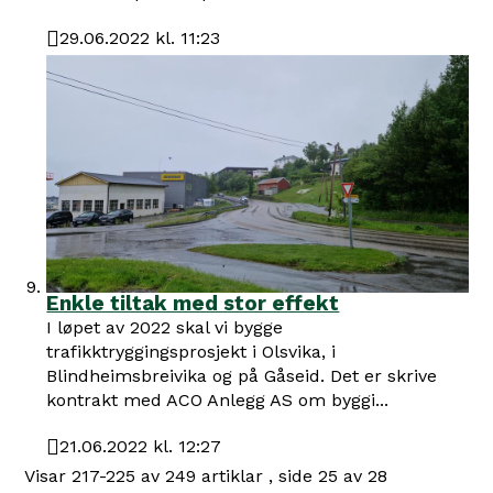
29.06.2022 kl. 11:23
Publisert
Enkle tiltak med stor effekt
I løpet av 2022 skal vi bygge
trafikktryggingsprosjekt i Olsvika, i
Blindheimsbreivika og på Gåseid. Det er skrive
kontrakt med ACO Anlegg AS om byggi...
21.06.2022 kl. 12:27
Publisert
Visar
217-225
av
249
artiklar ,
side
25
av
28