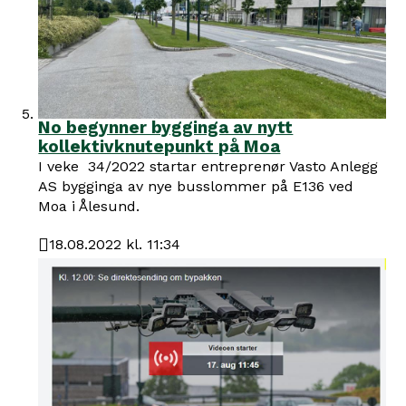
No begynner bygginga av nytt
kollektivknutepunkt på Moa
I veke 34/2022 startar entreprenør Vasto Anlegg
AS bygginga av nye busslommer på E136 ved
Moa i Ålesund.
18.08.2022 kl. 11:34
Publisert